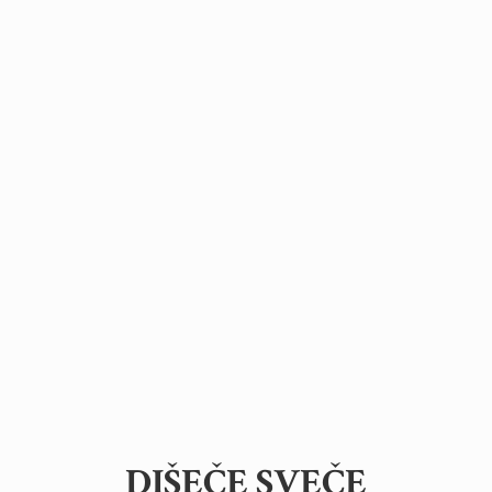
DIŠEČ
E SVEČE